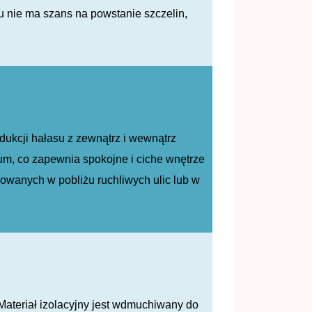
u nie ma szans na powstanie szczelin,
dukcji hałasu z zewnątrz i wewnątrz
um, co zapewnia spokojne i ciche wnętrze
wanych w pobliżu ruchliwych ulic lub w
 Materiał izolacyjny jest wdmuchiwany do