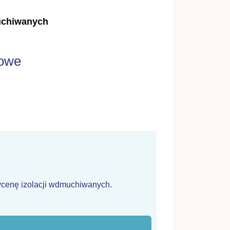
muchiwanych
iowe
ycenę izolacji wdmuchiwanych.