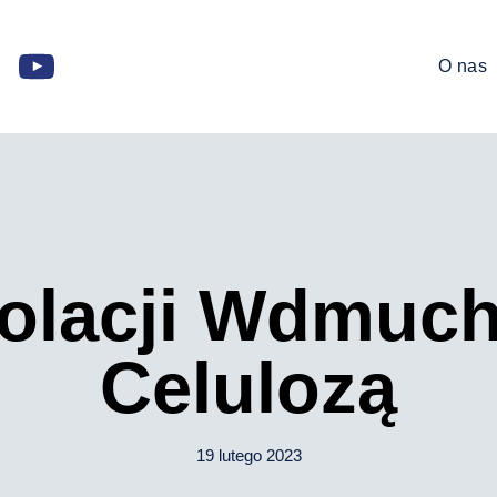
O nas
Izolacji Wdmuc
Celulozą
19 lutego 2023